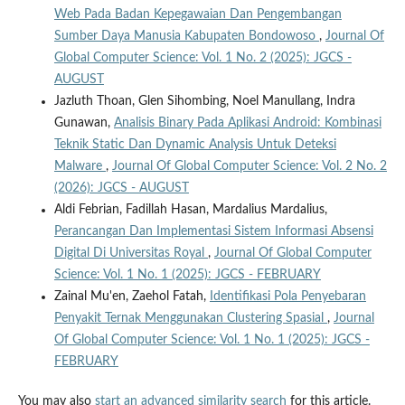
Web Pada Badan Kepegawaian Dan Pengembangan
Sumber Daya Manusia Kabupaten Bondowoso
,
Journal Of
Global Computer Science: Vol. 1 No. 2 (2025): JGCS -
AUGUST
Jazluth Thoan, Glen Sihombing, Noel Manullang, Indra
Gunawan,
Analisis Binary Pada Aplikasi Android: Kombinasi
Teknik Static Dan Dynamic Analysis Untuk Deteksi
Malware
,
Journal Of Global Computer Science: Vol. 2 No. 2
(2026): JGCS - AUGUST
Aldi Febrian, Fadillah Hasan, Mardalius Mardalius,
Perancangan Dan Implementasi Sistem Informasi Absensi
Digital Di Universitas Royal
,
Journal Of Global Computer
Science: Vol. 1 No. 1 (2025): JGCS - FEBRUARY
Zainal Mu'en, Zaehol Fatah,
Identifikasi Pola Penyebaran
Penyakit Ternak Menggunakan Clustering Spasial
,
Journal
Of Global Computer Science: Vol. 1 No. 1 (2025): JGCS -
FEBRUARY
You may also
start an advanced similarity search
for this article.