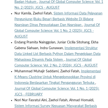
Bagian Hukum
,
Journal Of Global Computer Science: Vol. 1
No. 2 (2025): JGCS - AUGUST
Nur Kamila, Zaehol Fatah,
Sistem Informasi Data Pelayanan
Pengunjung (Buku Besar) Berbasis Website Di Bidang
Kearsipan Dinas Perpustakaan Dan Kearsipan
,
Journal Of
Global Computer Science: Vol. 1 No. 2 (2025): JGCS -
AUGUST
Endang Pramita Nainggolan, Juniar Cicilia Sitohang, Ekha
Gabena Siahaan, Indra Gunawan,
Implementasi Struktur
Data Linked List Berbasis Python Dalam Pengelolaan Data
Mahasiswa Dinamis Pada Sistem
,
Journal Of Global
Computer Science: Vol. 2 No. 2 (2026): JGCS - AUGUST
Muhammad Muhajir Saddami, Zaehol Fatah,
Implementasi
K-Means Clustring Untuk Mengelompokkan Provinsi di
Indonesia Berdasarkan Tingkat Pengangguran Terbuka
,
Journal Of Global Computer Science: Vol. 1 No. 1 (2025):
JGCS - FEBRUARY
Nori Nur Fasratul Aini, Zaehol Fatah, Ahmad Homaidi,
Sistem Informasi Survey Kepuasan Masyarakat Berbasis