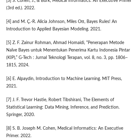
[3] S. Cohen, J., & Burk, Medical Informatics: An Executive Primer
(3rd ed.). 2022.
[4] and M. Ç.-R. Alicia Johnson, Miles Ott, Bayes Rules! An
Introduction to Applied Bayesian Modeling. 2021.
[5] Z. F. Zainur Rohman, Ahmad Homaidi, “Penerapan Metode
Naïve Bayes untuk Menentukan Penerima Kartu Indonesia Pintar
(KIP),” G-Tech : Jurnal Teknologi Terapan, vol. 8, no. 3, pp. 1806–
1815, 2024.
[6] E. Alpaydin, Introduction to Machine Learning. MIT Press,
2021.
[7] J. F. Trevor Hastie, Robert Tibshirani, The Elements of
Statistical Learning: Data Mining, Inference, and Prediction.
Springer, 2020.
[8] S. B. Joseph M. Cohen, Medical Informatics: An Executive
Primer. 2022.