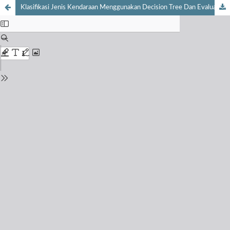
Klasifikasi Jenis Kendaraan Menggunakan Decision Tree Dan Evaluasi Akurasi Melalui Confusion Matrix